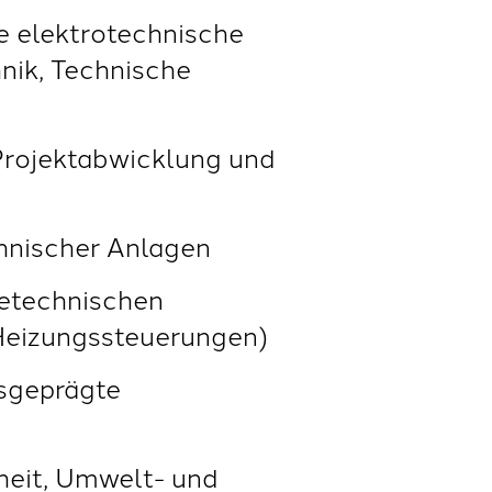
e elektrotechnische
nik, Technische
 Projektabwicklung und
hnischer Anlagen
detechnischen
 Heizungssteuerungen)
usgeprägte
heit, Umwelt- und