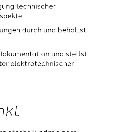
igung technischer
spekte.
isungen durch und behältst
ndokumentation und stellst
ter elektrotechnischer
nkt
rgietechnik oder einem