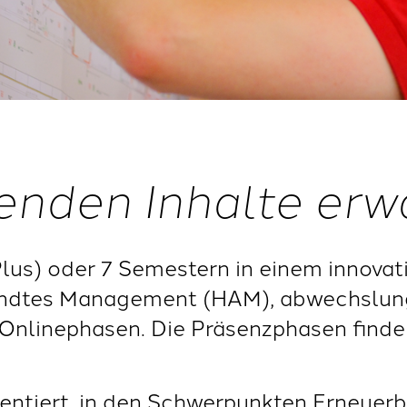
enden Inhalte erw
 Plus) oder 7 Semestern in einem innova
ndtes Management (HAM), abwechslun
d Onlinephasen. Die Präsenzphasen fin
ientiert, in den Schwerpunkten Erneuerb