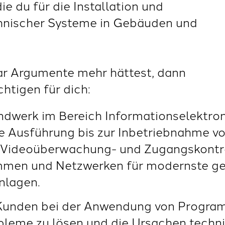
e du für die Installation und
hnischer Systeme in Gebäuden und
ar Argumente mehr hättest, dann
ichtigen für dich:
andwerk im Bereich Informationselektron
ie Ausführung bis zur Inbetriebnahme 
Videoüberwachung- und Zugangskontrol
ammen und Netzwerken für modernste g
nlagen.
e Kunden bei der Anwendung von Progr
bleme zu lösen und die Ursachen techn