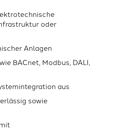
lektrotechnische
nfrastruktur oder
nischer Anlagen
wie BACnet, Modbus, DALI,
ystemintegration aus
verlässig sowie
mit