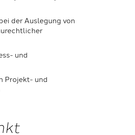
bei der Auslegung von
urechtlicher
ess- und
n Projekt- und
n
nkt