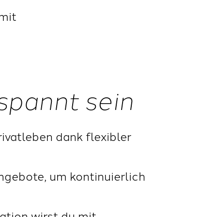
mit
spannt sein
vatleben dank flexibler
gebote, um kontinuierlich
ation wirst du mit