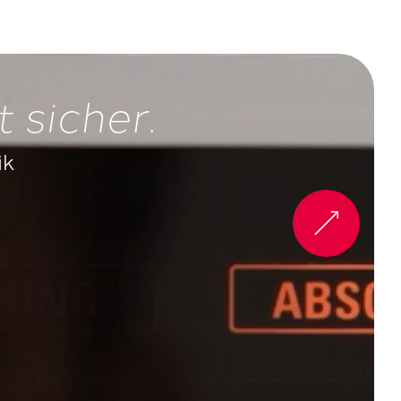
t sicher.
ik