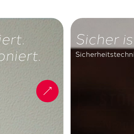
ert.
Sicher is
oniert.
Sicherheitstechn