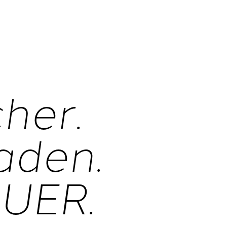
her.
aden.
AUER.